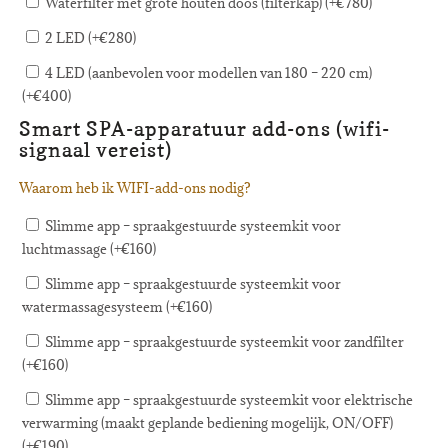
Waterfilter met grote houten doos (filterkap) (+
€
780
)
2 LED (+
€
280
)
4 LED (aanbevolen voor modellen van 180 – 220 cm)
(+
€
400
)
Smart SPA-apparatuur add-ons (wifi-
signaal vereist)
Waarom heb ik WIFI-add-ons nodig?
Slimme app – spraakgestuurde systeemkit voor
luchtmassage (+
€
160
)
Slimme app – spraakgestuurde systeemkit voor
watermassagesysteem (+
€
160
)
Slimme app – spraakgestuurde systeemkit voor zandfilter
(+
€
160
)
Slimme app – spraakgestuurde systeemkit voor elektrische
verwarming (maakt geplande bediening mogelijk, ON/OFF)
(+
€
190
)