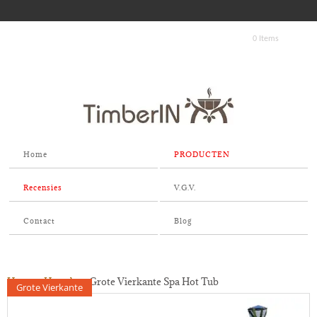
0 Items
Home
PRODUCTEN
Recensies
V.G.V.
Contact
Blog
Home
»
Hottubs
»
Grote Vierkante Spa Hot Tub
Grote Vierkante