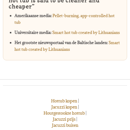
hot tub is said to be cleaner and
cheaper”
Amerikaanse media:
Pellet-burning, app-controlled hot
tub
Universitaire media:
Smart hot tub created by Lithuanians
Het grootste nieuwsportaal van de Baltische landen:
Smart
hot tub created by Lithuanians
Hottub kopen
|
Jacuzzi kopen
|
Houtgestookte hottub
|
Jacuzzi prijs
|
Jacuzzi buiten