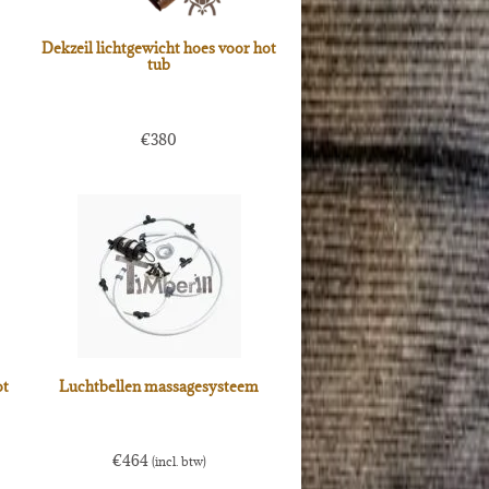
Dekzeil lichtgewicht hoes voor hot
tub
€
380
ot
Luchtbellen massagesysteem
€
464
(incl. btw)