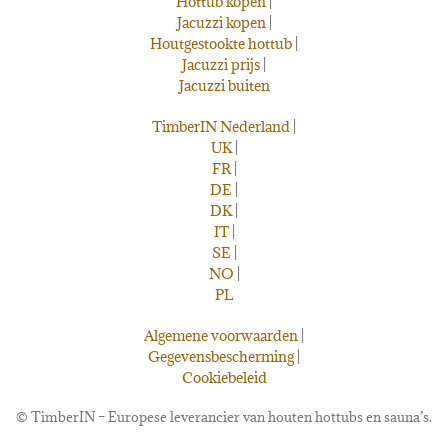
Hottub kopen
|
Jacuzzi kopen
|
Houtgestookte hottub
|
Jacuzzi prijs
|
Jacuzzi buiten
TimberIN Nederland
|
UK
|
FR
|
DE
|
DK
|
IT
|
SE
|
NO
|
PL
Algemene voorwaarden
|
Gegevensbescherming
|
Cookiebeleid
©
TimberIN – Europese leverancier van houten hottubs en sauna’s.