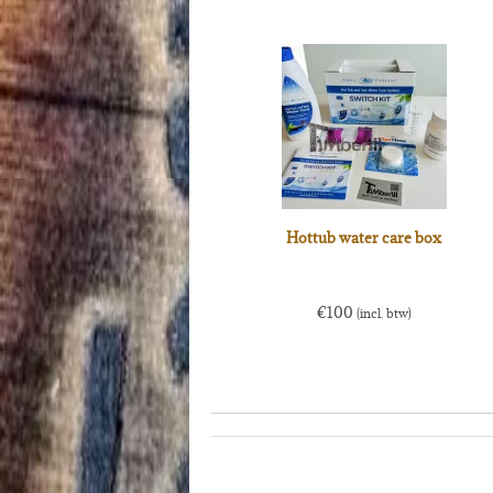
Hottub water care box
€
100
(incl. btw)