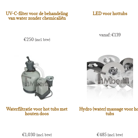
UV-C-filter voor de behandeling
LED voor hottubs
van water zonder chemicaliën
vanaf:
€
139
€
250
(incl. btw)
Waterfiltratie voor hot tubs met
Hydro (water) massage voor h
houten doos
tubs
€
1,030
€
485
(incl. btw)
(incl. btw)