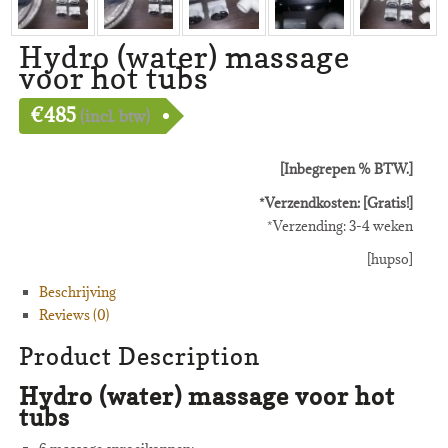
Hydro (water) massage
voor hot tubs
€
485
(incl. btw)
[Inbegrepen
% BTW
.]
*Verzendkosten: [Gratis!]
*Verzending: 3-4 weken
[hupso]
Beschrijving
Reviews (0)
Product Description
Hydro (water) massage voor hot
tubs