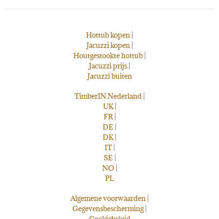
Hottub kopen
|
Jacuzzi kopen
|
Houtgestookte hottub
|
Jacuzzi prijs
|
Jacuzzi buiten
TimberIN Nederland
|
UK
|
FR
|
DE
|
DK
|
IT
|
SE
|
NO
|
PL
Algemene voorwaarden
|
Gegevensbescherming
|
Cookiebeleid