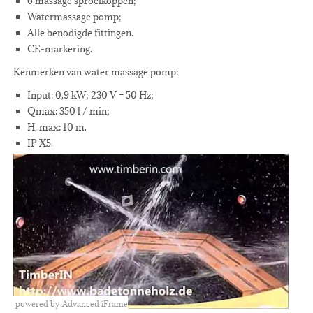
6 massage sproeikoppen;
Watermassage pomp;
Alle benodigde fittingen.
CE-markering.
Kenmerken van water massage pomp:
Input: 0,9 kW; 230 V – 50 Hz;
Qmax: 350 l / min;
H. max: 10 m.
IP X5.
powered by Advanced iFrame