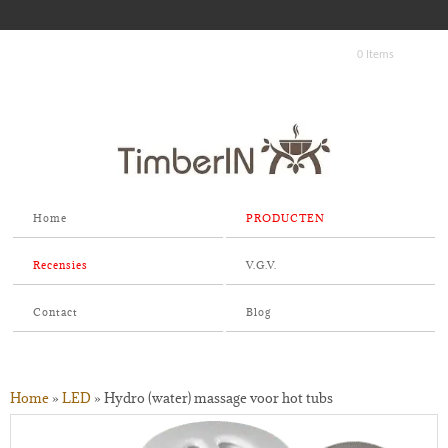
0 Items
Home
PRODUCTEN
Recensies
V.G.V.
Contact
Blog
Home
»
LED
»
Hydro (water) massage voor hot tubs