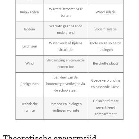
Warmte stroomt naar
Kuipwanden
Wandisolatie
buiten
Warmte gaat naar de
Bodem
Bodemisolatie
ondergrond
Water koelt af tijdens
Korte en geïsoleerde
Leidingen
circulatie
leidingen
Verdamping en convectie
Wind
Beschutte plaats
nemen toe
Een deel van de
Goede verbranding
Rookgassen
houtenergie verdwijnt via
en passende kachel
de schoorsteen
Geïsoleerd maar
Technische
Pompen en leidingen
geventileerd
ruimte
verliezen warmte
compartiment
Theoretische opwarmtijd