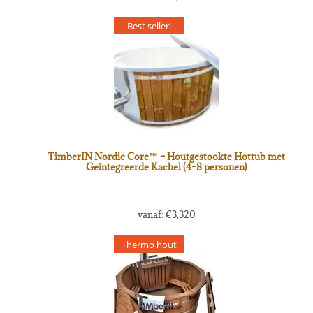
Best seller!
TimberIN Nordic Core™ – Houtgestookte Hottub met
Geïntegreerde Kachel (4–8 personen)
vanaf:
€
3,320
Thermo hout