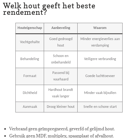
Welk hout geeft het beste
rendement?
Houteigenschap
Aanbeveling
Waarom
Goed gedroogd
Minder energieverlies aan
Vochtgehalte
hout
verdamping
Schoon en
Behandeling
Veiligere verbranding
onbehandeld
Passend bij
Formaat
Goede luchttoevoer
vuurhaard
Hardhout brandt
Dichtheid
Minder vaak bijvullen
vaak langer
Aanmaak
Droog kleiner hout
Snelle en schone start
Verbrand geen geïmpregneerd, geverfd of gelijmd hout.
Gebruik geen MDF, multiplex, spaanplaat of afvalhout.