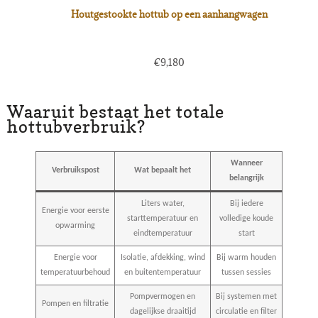
Houtgestookte hottub op een aanhangwagen
€
9,180
Waaruit bestaat het totale
hottubverbruik?
Wanneer
Verbruikspost
Wat bepaalt het
belangrijk
Liters water,
Bij iedere
Energie voor eerste
starttemperatuur en
volledige koude
opwarming
eindtemperatuur
start
Energie voor
Isolatie, afdekking, wind
Bij warm houden
temperatuurbehoud
en buitentemperatuur
tussen sessies
Pompvermogen en
Bij systemen met
Pompen en filtratie
dagelijkse draaitijd
circulatie en filter