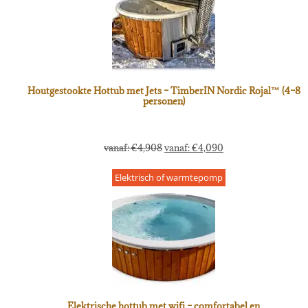
Houtgestookte Hottub met Jets – TimberIN Nordic Rojal™ (4–8
personen)
vanaf:
€
4,908
vanaf:
€
4,090
Elektrisch of warmtepomp
Elektrische hottub met wifi – comfortabel en