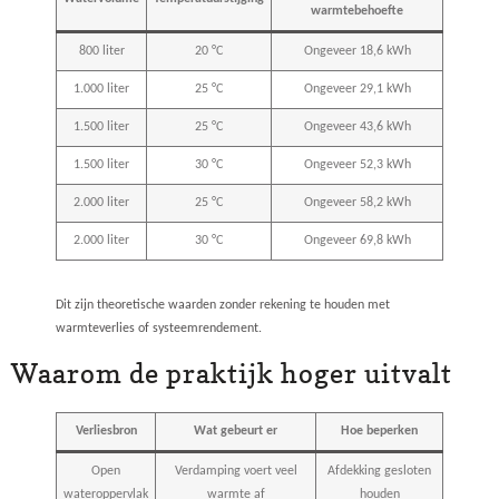
warmtebehoefte
800 liter
20 °C
Ongeveer 18,6 kWh
1.000 liter
25 °C
Ongeveer 29,1 kWh
1.500 liter
25 °C
Ongeveer 43,6 kWh
1.500 liter
30 °C
Ongeveer 52,3 kWh
2.000 liter
25 °C
Ongeveer 58,2 kWh
2.000 liter
30 °C
Ongeveer 69,8 kWh
Dit zijn theoretische waarden zonder rekening te houden met
warmteverlies of systeemrendement.
Waarom de praktijk hoger uitvalt
Verliesbron
Wat gebeurt er
Hoe beperken
Open
Verdamping voert veel
Afdekking gesloten
wateroppervlak
warmte af
houden