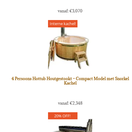
vanaf:
€
3,070
Interne kachel!
4 Persoons Hottub Houtgestookt – Compact Model met Snorkel
Kachel
vanaf:
€
2,348
20% OFF!