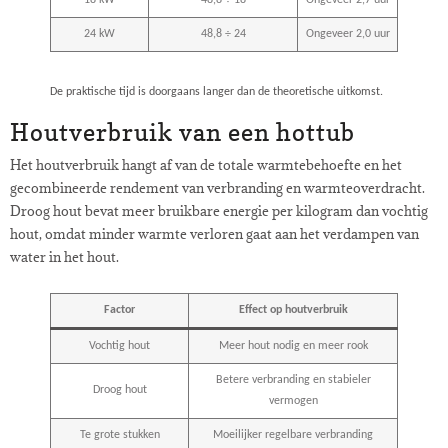
18 kW
48,8 ÷ 18
Ongeveer 2,7 uur
24 kW
48,8 ÷ 24
Ongeveer 2,0 uur
De praktische tijd is doorgaans langer dan de theoretische uitkomst.
Houtverbruik van een hottub
Het houtverbruik hangt af van de totale warmtebehoefte en het
gecombineerde rendement van verbranding en warmteoverdracht.
Droog hout bevat meer bruikbare energie per kilogram dan vochtig
hout, omdat minder warmte verloren gaat aan het verdampen van
water in het hout.
Factor
Effect op houtverbruik
Vochtig hout
Meer hout nodig en meer rook
Betere verbranding en stabieler
Droog hout
vermogen
Te grote stukken
Moeilijker regelbare verbranding