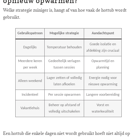
opnieuw opwarmen?
Welke strategie zuiniger is, hangt af van hoe vaak de hottub wordt
gebruikt.
Gebruikspatroon
Mogelijke strategie
Aandachtspunt
Goede isolatie en
Dagelijks
Temperatuur behouden
afdekking zijn cruciaal
Meerdere keren
Gedeeltelijk verlagen
Opwarmtijd en
per week
tussen sessies
planning
Lager zetten of volledig
Energie nodig voor
Alleen weekend
laten afkoelen
nieuwe opwarming
Incidenteel
Per sessie opwarmen
Langere voorbereiding
Beheer op afstand of
Vorst en
Vakantiehuis
volledig uitschakelen
waterkwaliteit
Een hottub die enkele dagen niet wordt gebruikt hoeft niet altijd op