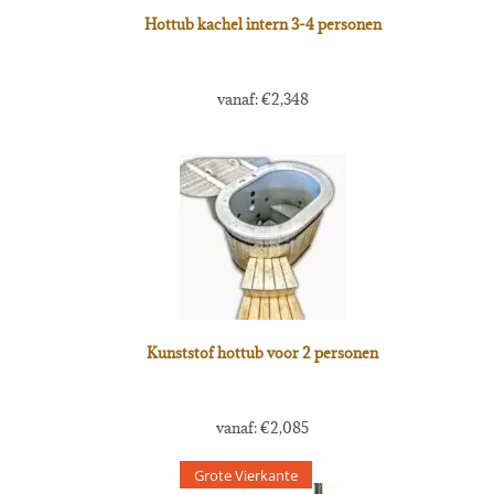
Hottub kachel intern 3-4 personen
vanaf:
€
2,348
Kunststof hottub voor 2 personen
vanaf:
€
2,085
Grote Vierkante