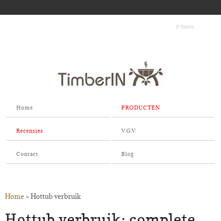
0 Items
Home
PRODUCTEN
Recensies
V.G.V.
Contact
Blog
Home
»
Hottub verbruik
Hottub verbruik: complete