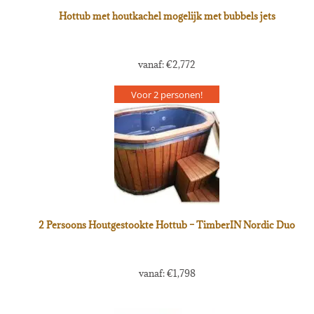
Hottub met houtkachel mogelijk met bubbels jets
vanaf:
€
2,772
Voor 2 personen!
2 Persoons Houtgestookte Hottub – TimberIN Nordic Duo
vanaf:
€
1,798