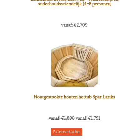
onderhoudsvriendelijk (4–8 personen)
vanaf:
€
2,709
Houtgestookte houten hottub Spar Lariks
vanaf:
€
1,890
vanaf:
€
1,791
Externe kachel