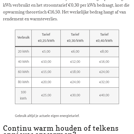
kWh verbruikt en het stroomtarief €0,30 per kWh bedraagt, kost die
opwarming theoretisch €16,50. Het werkelijke bedrag hangt af van
rendement en warmteverlies.
Tarief
Tarief
Tarief
Verbruik
€0,25/kWh
€0,30/kWh
€0,40/kWh
20 kWh
€5,00
€6,00
€8,00
40 kWh
€10,00
€12,00
€16,00
60 kWh
€15,00
€18,00
€24,00
80 kWh
€20,00
€24,00
€32,00
100
€25,00
€30,00
€40,00
kWh
Gebruik altijd je actuele eigen energietarief.
Continu warm houden of telkens