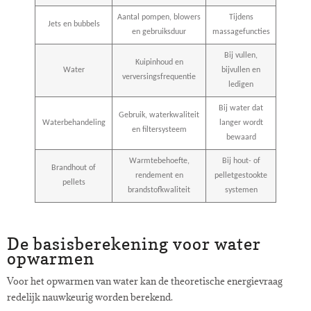
Aantal pompen, blowers
Tijdens
Jets en bubbels
en gebruiksduur
massagefuncties
Bij vullen,
Kuipinhoud en
Water
bijvullen en
verversingsfrequentie
ledigen
Bij water dat
Gebruik, waterkwaliteit
Waterbehandeling
langer wordt
en filtersysteem
bewaard
Warmtebehoefte,
Bij hout- of
Brandhout of
rendement en
pelletgestookte
pellets
brandstofkwaliteit
systemen
De basisberekening voor water
opwarmen
Voor het opwarmen van water kan de theoretische energievraag
redelijk nauwkeurig worden berekend.