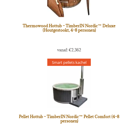
Thermowood Hottub – TimberIN Nordic™ Deluxe
(Houtgestookt, 4–8 personen)
vanaf:
€
2,362
Smart pellets kachel
Pellet Hottub – TimberIN Nordic™ Pellet Comfort (4–8
personen)