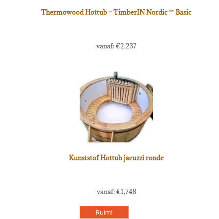
Thermowood Hottub – TimberIN Nordic™ Basic
vanaf:
€
2,237
Kunststof Hottub jacuzzi ronde
vanaf:
€
1,748
Ruim!