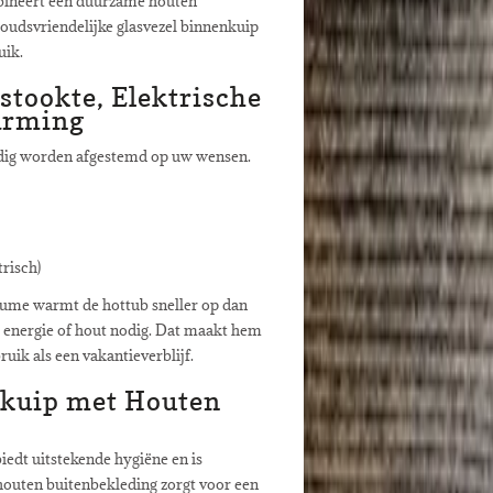
bineert een duurzame houten
udsvriendelijke glasvezel binnenkuip
uik.
stookte, Elektrische
arming
dig worden afgestemd op uw wensen.
risch)
olume warmt de hottub sneller op dan
r energie of hout nodig. Dat maakt hem
uik als een vakantieverblijf.
nkuip met Houten
iedt uitstekende hygiëne en is
outen buitenbekleding zorgt voor een