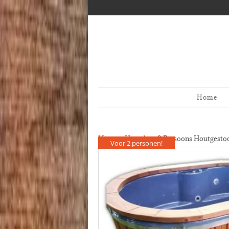
Home
Home
»
Hottubs
»
2 Persoons Houtgesto
Voor 2 personen!