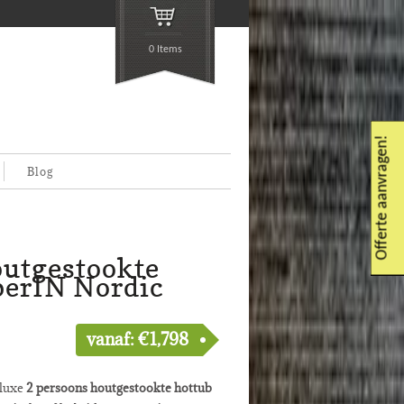
0 Items
Offerte aanvragen!
Blog
outgestookte
berIN Nordic
vanaf:
€
1,798
 luxe
2 persoons houtgestookte hottub