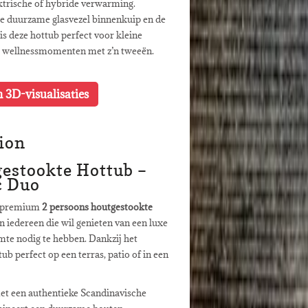
ktrische of hybride verwarming.
e duurzame glasvezel binnenkuip en de
s deze hottub perfect voor kleine
he wellnessmomenten met z’n tweeën.
n 3D-visualisaties
ion
estookte Hottub –
c Duo
n premium
2 persoons houtgestookte
n iedereen die wil genieten van een luxe
mte nodig te hebben. Dankzij het
b perfect op een terras, patio of in een
t een authentieke Scandinavische