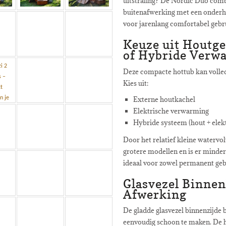
uitstraling? De Nordic Duo com
buitenafwerking met een onderho
voor jarenlang comfortabel gebr
Keuze uit Houtge
of Hybride Verw
Deze compacte hottub kan volle
Kies uit:
Externe houtkachel
Elektrische verwarming
Hybride systeem (hout + elekt
Door het relatief kleine waterv
grotere modellen en is er minde
ideaal voor zowel permanent gebr
Glasvezel Binne
Afwerking
De gladde glasvezel binnenzijde b
eenvoudig schoon te maken. De h