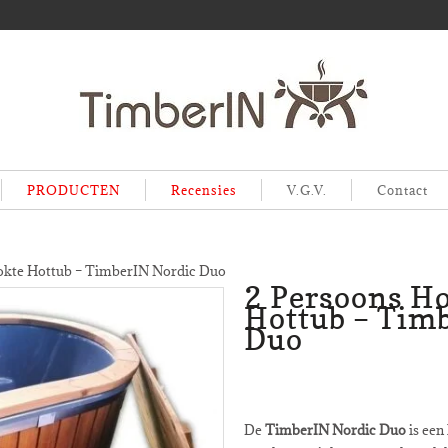
PRODUCTEN
Recensies
V.G.V.
Contact
okte Hottub – TimberIN Nordic Duo
2 Persoons H
Hottub – Tim
Duo
De
TimberIN Nordic Duo
is een