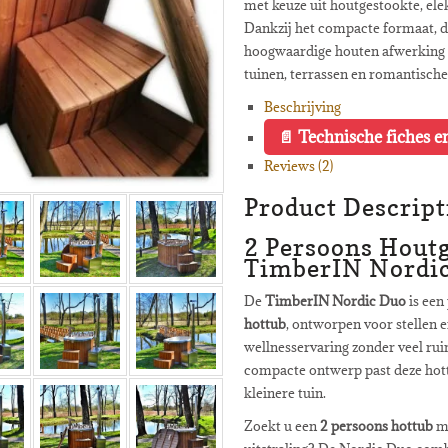
met keuze uit houtgestookte, ele
Dankzij het compacte formaat, d
hoogwaardige houten afwerking i
tuinen, terrassen en romantisc
Beschrijving
Technische fiches e
Reviews (2)
Product Descript
2 Persoons Houtg
TimberIN Nordi
De
TimberIN Nordic Duo
is ee
hottub
, ontworpen voor stellen e
wellnesservaring zonder veel rui
compacte ontwerp past deze hottu
kleinere tuin.
Zoekt u een
2 persoons hottub
me