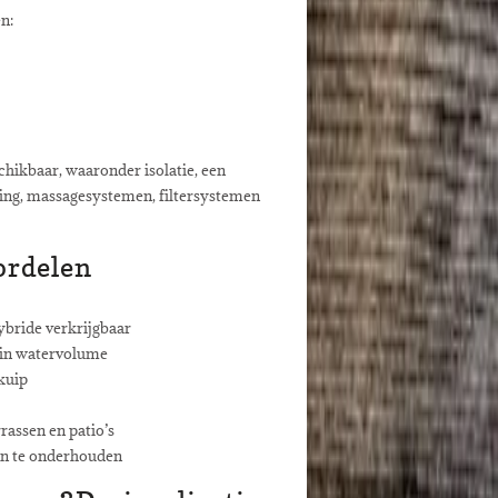
n:
chikbaar, waaronder isolatie, een
ting, massagesystemen, filtersystemen
ordelen
ybride verkrijgbaar
ein watervolume
kuip
rrassen en patio’s
en te onderhouden