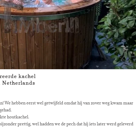
reerde kachel
, Netherlands
rin! We hebben eerst wel getwijfeld omdat hij van zover weg kwam maar
 gehad.
kte houtkachel.
zonder prettig, wel hadden we de pech dat hij iets later werd geleverd