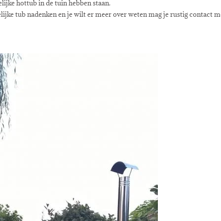
lijke hottub in de tuin hebben staan.
lijke tub nadenken en je wilt er meer over weten mag je rustig contact m