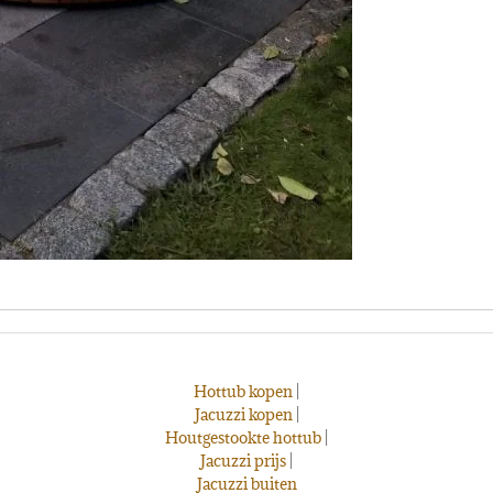
Hottub kopen
|
Jacuzzi kopen
|
Houtgestookte hottub
|
Jacuzzi prijs
|
Jacuzzi buiten