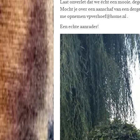
Laat onverlet dat we écht een mooie, dege
Mocht je over een aanschaf van een derge
me opnemen vpverhoef@home.nl .
Een echte aanrader!