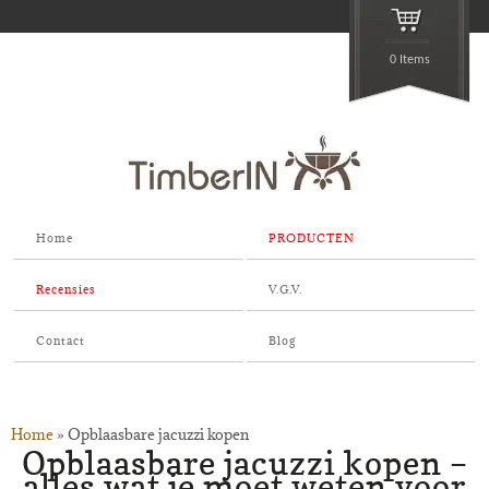
0 Items
Home
PRODUCTEN
Recensies
V.G.V.
Contact
Blog
Home
»
Opblaasbare jacuzzi kopen
Opblaasbare jacuzzi kopen –
alles wat je moet weten voor