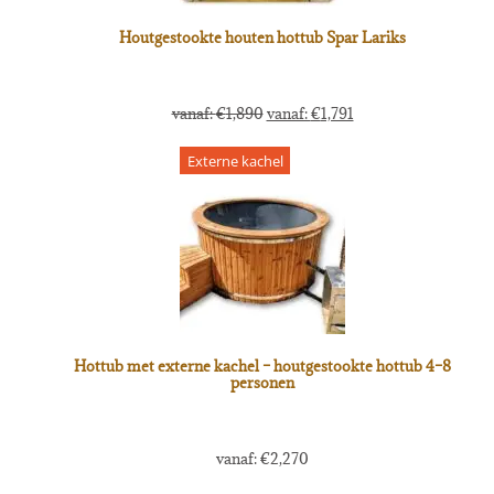
Houtgestookte houten hottub Spar Lariks
vanaf:
€
1,890
vanaf:
€
1,791
Externe kachel
Hottub met externe kachel – houtgestookte hottub 4–8
personen
vanaf:
€
2,270