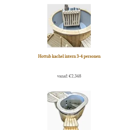
Hottub kachel intern 3-4 personen
vanaf:
€
2,348