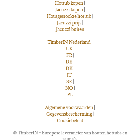
Hottub kopen
|
Jacuzzi kopen
|
Houtgestookte hottub
|
Jacuzzi prijs
|
Jacuzzi buiten
TimberIN Nederland
|
UK
|
FR
|
DE
|
DK
|
IT
|
SE
|
NO
|
PL
Algemene voorwaarden
|
Gegevensbescherming
|
Cookiebeleid
©
TimberIN – Europese leverancier van houten hottubs en
sauna’s.