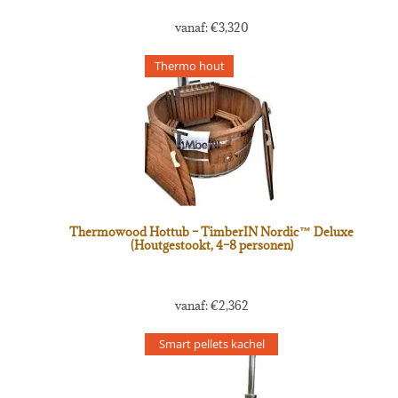
vanaf:
€
3,320
Thermo hout
Thermowood Hottub – TimberIN Nordic™ Deluxe
(Houtgestookt, 4–8 personen)
vanaf:
€
2,362
Smart pellets kachel