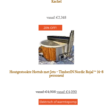
Kachel
vanaf:
€
2,348
20% OFF!
Houtgestookte Hottub met Jets – TimberIN Nordic Rojal™ (4–8
personen)
vanaf:
€
4,908
vanaf:
€
4,090
Elektrisch of warmtepomp