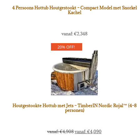
4 Persoons Hottub Houtgestookt – Compact Model met Snorkel
Kachel
vanaf:
€
2,348
20% OFF!
Houtgestookte Hottub met Jets – TimberIN Nordic Rojal™ (4–8
personen)
vanaf:
€
4,908
vanaf:
€
4,090