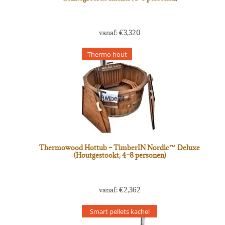
vanaf:
€
3,320
Thermo hout
Thermowood Hottub – TimberIN Nordic™ Deluxe
(Houtgestookt, 4–8 personen)
vanaf:
€
2,362
Smart pellets kachel