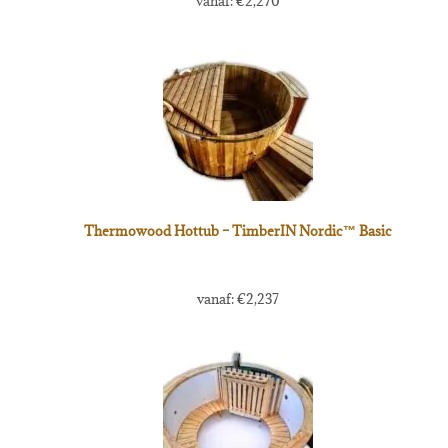
vanaf:
€
2,270
Thermowood Hottub – TimberIN Nordic™ Basic
vanaf:
€
2,237