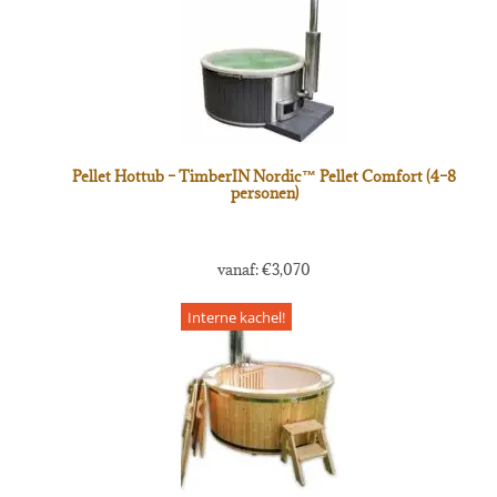
Pellet Hottub – TimberIN Nordic™ Pellet Comfort (4–8
personen)
vanaf:
€
3,070
Interne kachel!