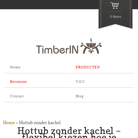
0 Items
Home
PRODUCTEN
Recensies
V.G.V.
Contact
Blog
Home
»
Hottub zonder kachel
Hottub zonder kachel –
flexibel kiezen hoe je