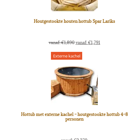
Houtgestookte houten hottub Spar Lariks
vanaf:
€
1,890
vanaf:
€
1,791
Externe kachel
Hottub met externe kachel – houtgestookte hottub 4–8
personen