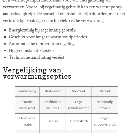
verwarmen. Vooral bij regelmatig gebruik kan een warmtepomp
aantrekkelijk zijn. De aanschaf en installatie zijn duurder, maar het
verbruik ligt vaak lager dan bij elektrische verwarming.
Energiezuinig bij regelmatig gebruik
Geschikt voor langere warmhoudperiodes
Automatische temperatuurregeling
Hogere installatiekosten
Technische aansluiting vereist
Vergelijking van
verwarmingsopties
Verwarming
Beste voor
Voordeel
Nadeel
Externe
Traditionele
Lage
Handmatig
houtkachel
wellness
gebruikskosten
stoken
Elektrische
Hoger
Gemak
Automatisch
heater
stroomverbruik