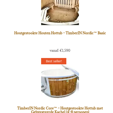
Houtgestookte Houten Hottub – TimberIN Nordic™ Basic
vanaf:
€
1,590
Best seller!
TimberIN Nordic Core™ – Houtgestookte Hottub met
Geïntegreerde Kachel (4–8 personen)