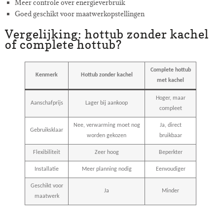
Meer controle over energieverbruik
Goed geschikt voor maatwerkopstellingen
Vergelijking: hottub zonder kachel
of complete hottub?
Complete hottub
Kenmerk
Hottub zonder kachel
met kachel
Hoger, maar
Aanschafprijs
Lager bij aankoop
compleet
Nee, verwarming moet nog
Ja, direct
Gebruiksklaar
worden gekozen
bruikbaar
Flexibiliteit
Zeer hoog
Beperkter
Installatie
Meer planning nodig
Eenvoudiger
Geschikt voor
Ja
Minder
maatwerk