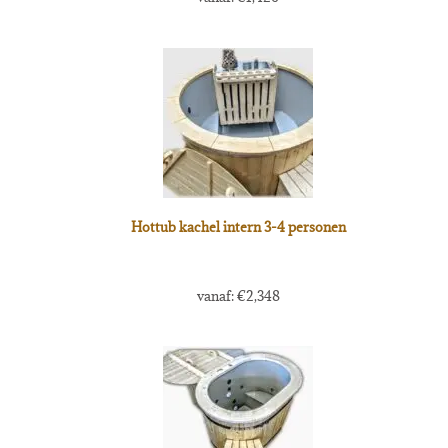
Hottub kachel intern 3-4 personen
vanaf:
€
2,348